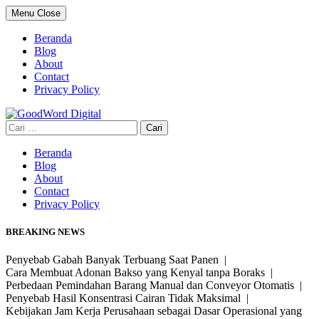
Skip
Menu
Close
to
content
Beranda
Blog
About
Contact
Privacy Policy
Cari
untuk:
Beranda
Blog
About
Contact
Privacy Policy
BREAKING NEWS
Penyebab Gabah Banyak Terbuang Saat Panen |
Cara Membuat Adonan Bakso yang Kenyal tanpa Boraks |
Perbedaan Pemindahan Barang Manual dan Conveyor Otomatis |
Penyebab Hasil Konsentrasi Cairan Tidak Maksimal |
Kebijakan Jam Kerja Perusahaan sebagai Dasar Operasional yang