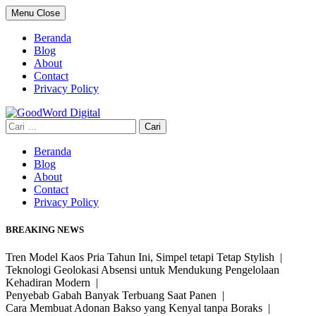
Skip
Menu
Close
to
content
Beranda
Blog
About
Contact
Privacy Policy
Cari
untuk:
Beranda
Blog
About
Contact
Privacy Policy
BREAKING NEWS
Tren Model Kaos Pria Tahun Ini, Simpel tetapi Tetap Stylish |
Teknologi Geolokasi Absensi untuk Mendukung Pengelolaan
Kehadiran Modern |
Penyebab Gabah Banyak Terbuang Saat Panen |
Cara Membuat Adonan Bakso yang Kenyal tanpa Boraks |