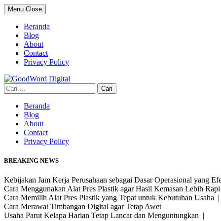
Skip
Menu
Close
to
content
Beranda
Blog
About
Contact
Privacy Policy
Cari
untuk:
Beranda
Blog
About
Contact
Privacy Policy
BREAKING NEWS
Kebijakan Jam Kerja Perusahaan sebagai Dasar Operasional yang Ef
Cara Menggunakan Alat Pres Plastik agar Hasil Kemasan Lebih Rap
Cara Memilih Alat Pres Plastik yang Tepat untuk Kebutuhan Usaha 
Cara Merawat Timbangan Digital agar Tetap Awet |
Usaha Parut Kelapa Harian Tetap Lancar dan Menguntungkan |