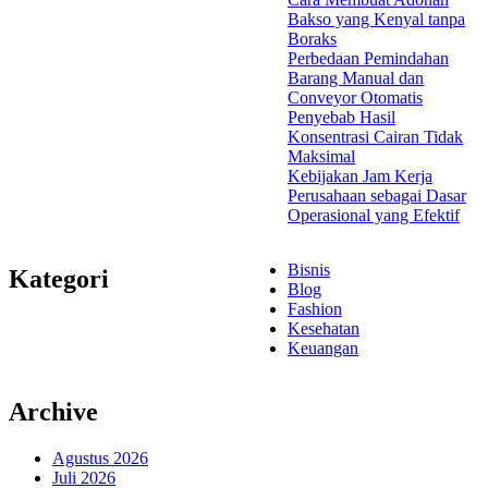
Bakso yang Kenyal tanpa
Boraks
Perbedaan Pemindahan
Barang Manual dan
Conveyor Otomatis
Penyebab Hasil
Konsentrasi Cairan Tidak
Maksimal
Kebijakan Jam Kerja
Perusahaan sebagai Dasar
Operasional yang Efektif
Bisnis
Kategori
Blog
Fashion
Kesehatan
Keuangan
Archive
Agustus 2026
Juli 2026