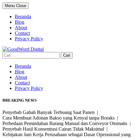
Skip
Menu
Close
to
content
Beranda
Blog
About
Contact
Privacy Policy
Cari
untuk:
Beranda
Blog
About
Contact
Privacy Policy
BREAKING NEWS
Penyebab Gabah Banyak Terbuang Saat Panen |
Cara Membuat Adonan Bakso yang Kenyal tanpa Boraks |
Perbedaan Pemindahan Barang Manual dan Conveyor Otomatis |
Penyebab Hasil Konsentrasi Cairan Tidak Maksimal |
Kebijakan Jam Kerja Perusahaan sebagai Dasar Operasional yang