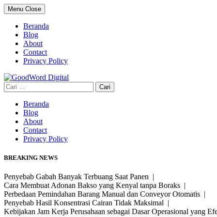
Skip
Menu
Close
to
content
Beranda
Blog
About
Contact
Privacy Policy
Cari
untuk:
Beranda
Blog
About
Contact
Privacy Policy
BREAKING NEWS
Penyebab Gabah Banyak Terbuang Saat Panen |
Cara Membuat Adonan Bakso yang Kenyal tanpa Boraks |
Perbedaan Pemindahan Barang Manual dan Conveyor Otomatis |
Penyebab Hasil Konsentrasi Cairan Tidak Maksimal |
Kebijakan Jam Kerja Perusahaan sebagai Dasar Operasional yang Ef