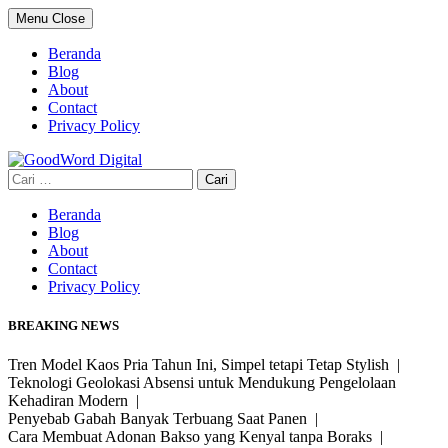
Skip
Menu
Close
to
content
Beranda
Blog
About
Contact
Privacy Policy
Cari
untuk:
Beranda
Blog
About
Contact
Privacy Policy
BREAKING NEWS
Tren Model Kaos Pria Tahun Ini, Simpel tetapi Tetap Stylish |
Teknologi Geolokasi Absensi untuk Mendukung Pengelolaan
Kehadiran Modern |
Penyebab Gabah Banyak Terbuang Saat Panen |
Cara Membuat Adonan Bakso yang Kenyal tanpa Boraks |