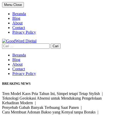
Skip
Menu
Close
to
content
Beranda
Blog
About
Contact
Privacy Policy
Cari
untuk:
Beranda
Blog
About
Contact
Privacy Policy
BREAKING NEWS
Tren Model Kaos Pria Tahun Ini, Simpel tetapi Tetap Stylish |
Teknologi Geolokasi Absensi untuk Mendukung Pengelolaan
Kehadiran Modern |
Penyebab Gabah Banyak Terbuang Saat Panen |
Cara Membuat Adonan Bakso yang Kenyal tanpa Boraks |