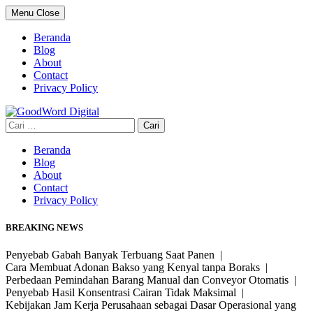
Skip
Menu
Close
to
content
Beranda
Blog
About
Contact
Privacy Policy
Cari
untuk:
Beranda
Blog
About
Contact
Privacy Policy
BREAKING NEWS
Penyebab Gabah Banyak Terbuang Saat Panen |
Cara Membuat Adonan Bakso yang Kenyal tanpa Boraks |
Perbedaan Pemindahan Barang Manual dan Conveyor Otomatis |
Penyebab Hasil Konsentrasi Cairan Tidak Maksimal |
Kebijakan Jam Kerja Perusahaan sebagai Dasar Operasional yang