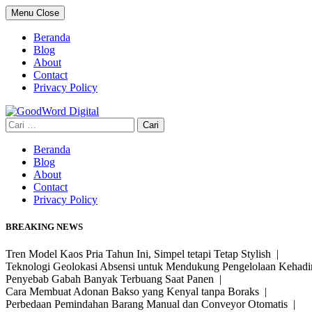
Skip
Menu
Close
to
content
Beranda
Blog
About
Contact
Privacy Policy
Cari
untuk:
Beranda
Blog
About
Contact
Privacy Policy
BREAKING NEWS
Tren Model Kaos Pria Tahun Ini, Simpel tetapi Tetap Stylish |
Teknologi Geolokasi Absensi untuk Mendukung Pengelolaan Kehad
Penyebab Gabah Banyak Terbuang Saat Panen |
Cara Membuat Adonan Bakso yang Kenyal tanpa Boraks |
Perbedaan Pemindahan Barang Manual dan Conveyor Otomatis |