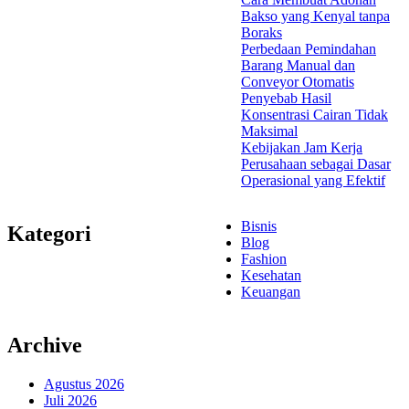
Bakso yang Kenyal tanpa
Boraks
Perbedaan Pemindahan
Barang Manual dan
Conveyor Otomatis
Penyebab Hasil
Konsentrasi Cairan Tidak
Maksimal
Kebijakan Jam Kerja
Perusahaan sebagai Dasar
Operasional yang Efektif
Bisnis
Kategori
Blog
Fashion
Kesehatan
Keuangan
Archive
Agustus 2026
Juli 2026