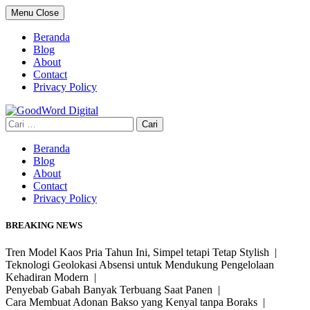
Skip
Menu
Close
to
content
Beranda
Blog
About
Contact
Privacy Policy
Cari
untuk:
Beranda
Blog
About
Contact
Privacy Policy
BREAKING NEWS
Tren Model Kaos Pria Tahun Ini, Simpel tetapi Tetap Stylish |
Teknologi Geolokasi Absensi untuk Mendukung Pengelolaan
Kehadiran Modern |
Penyebab Gabah Banyak Terbuang Saat Panen |
Cara Membuat Adonan Bakso yang Kenyal tanpa Boraks |