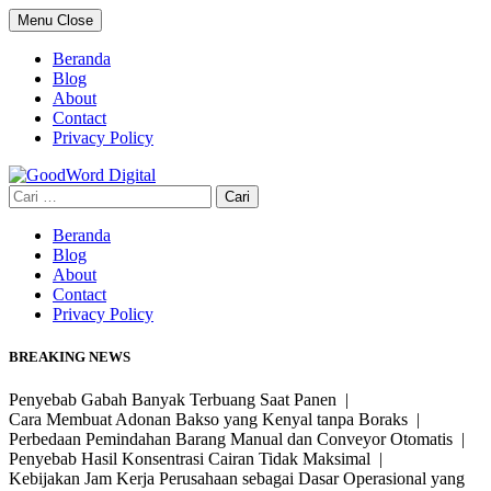
Skip
Menu
Close
to
content
Beranda
Blog
About
Contact
Privacy Policy
Cari
untuk:
Beranda
Blog
About
Contact
Privacy Policy
BREAKING NEWS
Penyebab Gabah Banyak Terbuang Saat Panen |
Cara Membuat Adonan Bakso yang Kenyal tanpa Boraks |
Perbedaan Pemindahan Barang Manual dan Conveyor Otomatis |
Penyebab Hasil Konsentrasi Cairan Tidak Maksimal |
Kebijakan Jam Kerja Perusahaan sebagai Dasar Operasional yang