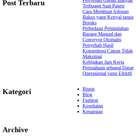
Penyebab Gabah Banyak
Post Terbaru
Terbuang Saat Panen
Cara Membuat Adonan
Bakso yang Kenyal tanpa
Boraks
Perbedaan Pemindahan
Barang Manual dan
Conveyor Otomatis
Penyebab Hasil
Konsentrasi Cairan Tidak
Maksimal
Kebijakan Jam Kerja
Perusahaan sebagai Dasar
Operasional yang Efektif
Bisnis
Kategori
Blog
Fashion
Kesehatan
Keuangan
Archive