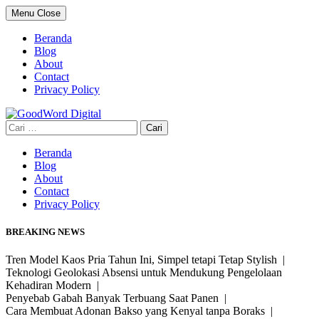
Skip
Menu
Close
to
content
Beranda
Blog
About
Contact
Privacy Policy
Cari
untuk:
Beranda
Blog
About
Contact
Privacy Policy
BREAKING NEWS
Tren Model Kaos Pria Tahun Ini, Simpel tetapi Tetap Stylish |
Teknologi Geolokasi Absensi untuk Mendukung Pengelolaan
Kehadiran Modern |
Penyebab Gabah Banyak Terbuang Saat Panen |
Cara Membuat Adonan Bakso yang Kenyal tanpa Boraks |