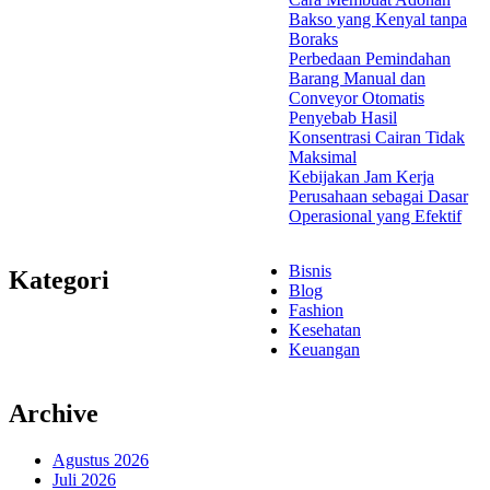
Bakso yang Kenyal tanpa
Boraks
Perbedaan Pemindahan
Barang Manual dan
Conveyor Otomatis
Penyebab Hasil
Konsentrasi Cairan Tidak
Maksimal
Kebijakan Jam Kerja
Perusahaan sebagai Dasar
Operasional yang Efektif
Bisnis
Kategori
Blog
Fashion
Kesehatan
Keuangan
Archive
Agustus 2026
Juli 2026