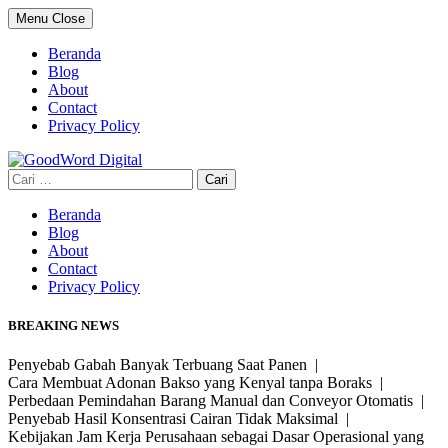
Skip
Menu
Close
to
content
Beranda
Blog
About
Contact
Privacy Policy
Cari
untuk:
Beranda
Blog
About
Contact
Privacy Policy
BREAKING NEWS
Penyebab Gabah Banyak Terbuang Saat Panen |
Cara Membuat Adonan Bakso yang Kenyal tanpa Boraks |
Perbedaan Pemindahan Barang Manual dan Conveyor Otomatis |
Penyebab Hasil Konsentrasi Cairan Tidak Maksimal |
Kebijakan Jam Kerja Perusahaan sebagai Dasar Operasional yang