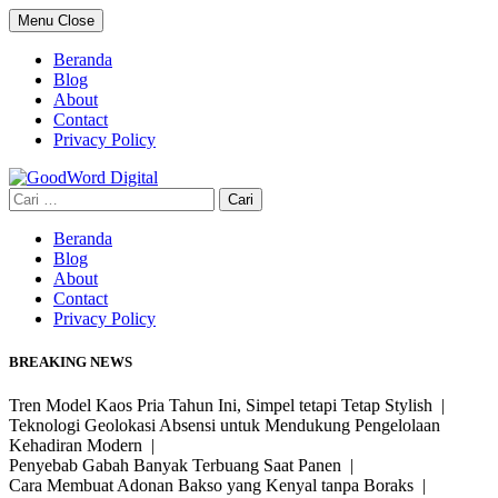
Skip
Menu
Close
to
content
Beranda
Blog
About
Contact
Privacy Policy
Cari
untuk:
Beranda
Blog
About
Contact
Privacy Policy
BREAKING NEWS
Tren Model Kaos Pria Tahun Ini, Simpel tetapi Tetap Stylish |
Teknologi Geolokasi Absensi untuk Mendukung Pengelolaan
Kehadiran Modern |
Penyebab Gabah Banyak Terbuang Saat Panen |
Cara Membuat Adonan Bakso yang Kenyal tanpa Boraks |