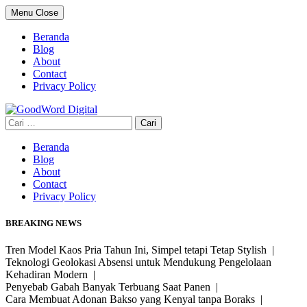
Skip
Menu
Close
to
content
Beranda
Blog
About
Contact
Privacy Policy
Cari
untuk:
Beranda
Blog
About
Contact
Privacy Policy
BREAKING NEWS
Tren Model Kaos Pria Tahun Ini, Simpel tetapi Tetap Stylish |
Teknologi Geolokasi Absensi untuk Mendukung Pengelolaan
Kehadiran Modern |
Penyebab Gabah Banyak Terbuang Saat Panen |
Cara Membuat Adonan Bakso yang Kenyal tanpa Boraks |