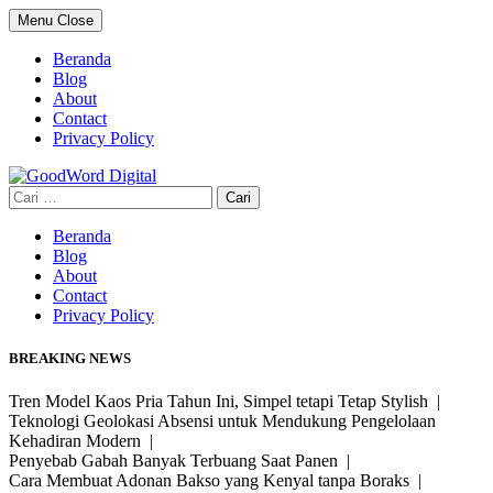
Skip
Menu
Close
to
content
Beranda
Blog
About
Contact
Privacy Policy
Cari
untuk:
Beranda
Blog
About
Contact
Privacy Policy
BREAKING NEWS
Tren Model Kaos Pria Tahun Ini, Simpel tetapi Tetap Stylish |
Teknologi Geolokasi Absensi untuk Mendukung Pengelolaan
Kehadiran Modern |
Penyebab Gabah Banyak Terbuang Saat Panen |
Cara Membuat Adonan Bakso yang Kenyal tanpa Boraks |