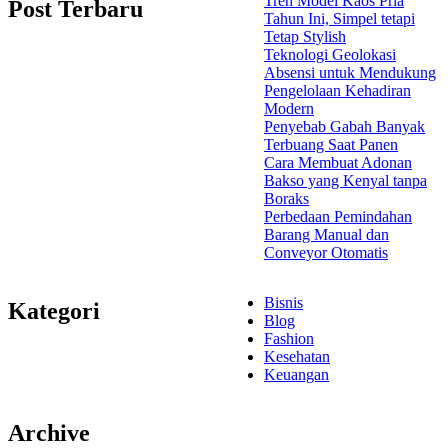
Tren Model Kaos Pria
Post Terbaru
Tahun Ini, Simpel tetapi
Tetap Stylish
Teknologi Geolokasi
Absensi untuk Mendukung
Pengelolaan Kehadiran
Modern
Penyebab Gabah Banyak
Terbuang Saat Panen
Cara Membuat Adonan
Bakso yang Kenyal tanpa
Boraks
Perbedaan Pemindahan
Barang Manual dan
Conveyor Otomatis
Bisnis
Kategori
Blog
Fashion
Kesehatan
Keuangan
Archive