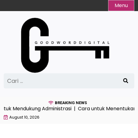
Skip
Menu
to
content
Cari
untuk:
BREAKING NEWS
untuk Mendukung Administrasi |
Cara untuk Menentukan Rad
August 10, 2026