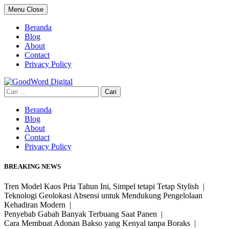
Skip
Menu
Close
to
content
Beranda
Blog
About
Contact
Privacy Policy
Cari
untuk:
Beranda
Blog
About
Contact
Privacy Policy
BREAKING NEWS
Tren Model Kaos Pria Tahun Ini, Simpel tetapi Tetap Stylish |
Teknologi Geolokasi Absensi untuk Mendukung Pengelolaan
Kehadiran Modern |
Penyebab Gabah Banyak Terbuang Saat Panen |
Cara Membuat Adonan Bakso yang Kenyal tanpa Boraks |