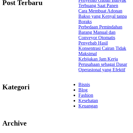
Penyebab Gabah Banyak
Post Terbaru
Terbuang Saat Panen
Cara Membuat Adonan
Bakso yang Kenyal tanpa
Boraks
Perbedaan Pemindahan
Barang Manual dan
Conveyor Otomatis
Penyebab Hasil
Konsentrasi Cairan Tidak
Maksimal
Kebijakan Jam Kerja
Perusahaan sebagai Dasar
Operasional yang Efektif
Bisnis
Kategori
Blog
Fashion
Kesehatan
Keuangan
Archive