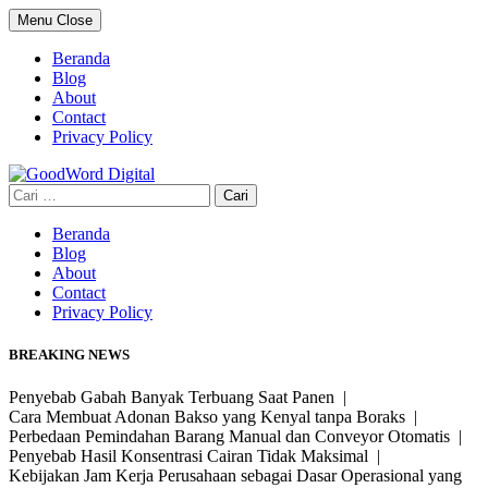
Skip
Menu
Close
to
content
Beranda
Blog
About
Contact
Privacy Policy
Cari
untuk:
Beranda
Blog
About
Contact
Privacy Policy
BREAKING NEWS
Penyebab Gabah Banyak Terbuang Saat Panen |
Cara Membuat Adonan Bakso yang Kenyal tanpa Boraks |
Perbedaan Pemindahan Barang Manual dan Conveyor Otomatis |
Penyebab Hasil Konsentrasi Cairan Tidak Maksimal |
Kebijakan Jam Kerja Perusahaan sebagai Dasar Operasional yang