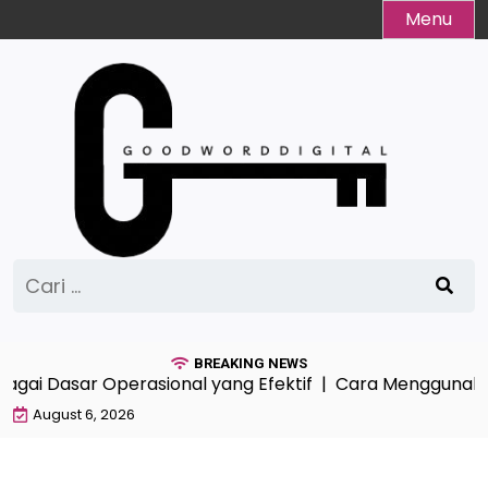
Skip
Menu
to
content
Cari
untuk:
BREAKING NEWS
gai Dasar Operasional yang Efektif |
Cara Menggunakan A
August 6, 2026