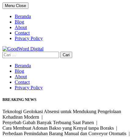
Skip
Menu
Close
to
content
Beranda
Blog
About
Contact
Privacy Policy
Cari
untuk:
Beranda
Blog
About
Contact
Privacy Policy
BREAKING NEWS
Teknologi Geolokasi Absensi untuk Mendukung Pengelolaan
Kehadiran Modern |
Penyebab Gabah Banyak Terbuang Saat Panen |
Cara Membuat Adonan Bakso yang Kenyal tanpa Boraks |
Perbedaan Pemindahan Barang Manual dan Conveyor Otomatis |