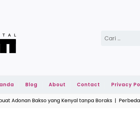
Cari
untuk:
randa
Blog
About
Contact
Privacy Po
t Adonan Bakso yang Kenyal tanpa Boraks |
Perbedaan