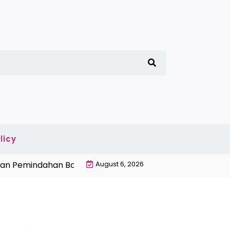
licy
 Pemindahan Barang Manual dan Conveyor Otomatis |
August 6, 2026