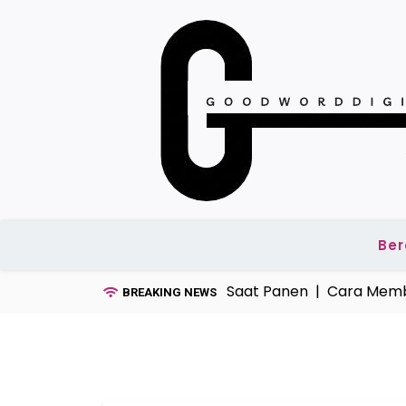
Skip
to
content
Be
bab Gabah Banyak Terbuang Saat Panen |
Cara Membua
BREAKING NEWS