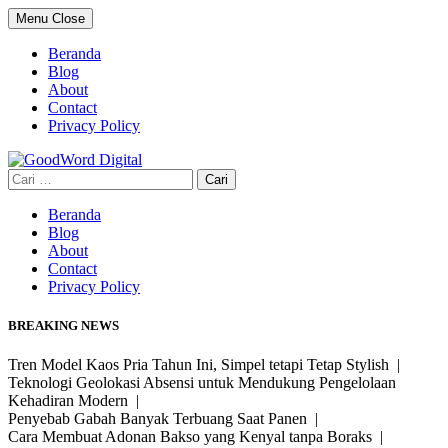
Skip
Menu
Close
to
content
Beranda
Blog
About
Contact
Privacy Policy
Cari
untuk:
Beranda
Blog
About
Contact
Privacy Policy
BREAKING NEWS
Tren Model Kaos Pria Tahun Ini, Simpel tetapi Tetap Stylish |
Teknologi Geolokasi Absensi untuk Mendukung Pengelolaan
Kehadiran Modern |
Penyebab Gabah Banyak Terbuang Saat Panen |
Cara Membuat Adonan Bakso yang Kenyal tanpa Boraks |