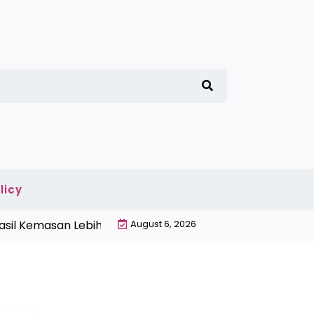
licy
l Kemasan Lebih Rapi |
Cara Memilih Alat Pres Plastik 
August 6, 2026