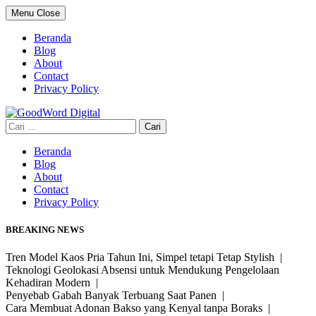
Skip
Menu
Close
to
content
Beranda
Blog
About
Contact
Privacy Policy
Cari
untuk:
Beranda
Blog
About
Contact
Privacy Policy
BREAKING NEWS
Tren Model Kaos Pria Tahun Ini, Simpel tetapi Tetap Stylish |
Teknologi Geolokasi Absensi untuk Mendukung Pengelolaan
Kehadiran Modern |
Penyebab Gabah Banyak Terbuang Saat Panen |
Cara Membuat Adonan Bakso yang Kenyal tanpa Boraks |