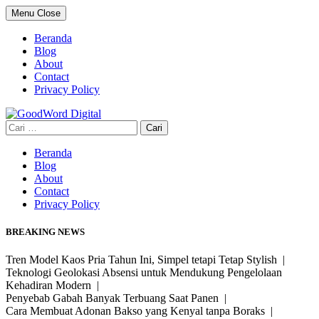
Skip
Menu
Close
to
content
Beranda
Blog
About
Contact
Privacy Policy
Cari
untuk:
Beranda
Blog
About
Contact
Privacy Policy
BREAKING NEWS
Tren Model Kaos Pria Tahun Ini, Simpel tetapi Tetap Stylish |
Teknologi Geolokasi Absensi untuk Mendukung Pengelolaan
Kehadiran Modern |
Penyebab Gabah Banyak Terbuang Saat Panen |
Cara Membuat Adonan Bakso yang Kenyal tanpa Boraks |