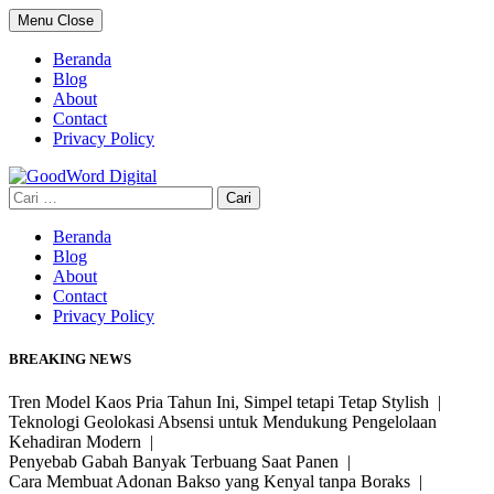
Skip
Menu
Close
to
content
Beranda
Blog
About
Contact
Privacy Policy
Cari
untuk:
Beranda
Blog
About
Contact
Privacy Policy
BREAKING NEWS
Tren Model Kaos Pria Tahun Ini, Simpel tetapi Tetap Stylish |
Teknologi Geolokasi Absensi untuk Mendukung Pengelolaan
Kehadiran Modern |
Penyebab Gabah Banyak Terbuang Saat Panen |
Cara Membuat Adonan Bakso yang Kenyal tanpa Boraks |