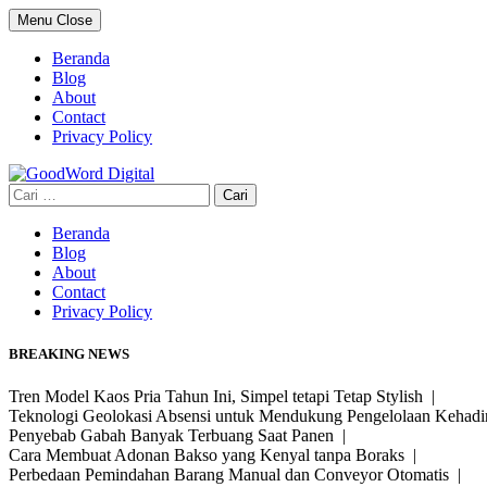
Skip
Menu
Close
to
content
Beranda
Blog
About
Contact
Privacy Policy
Cari
untuk:
Beranda
Blog
About
Contact
Privacy Policy
BREAKING NEWS
Tren Model Kaos Pria Tahun Ini, Simpel tetapi Tetap Stylish |
Teknologi Geolokasi Absensi untuk Mendukung Pengelolaan Kehad
Penyebab Gabah Banyak Terbuang Saat Panen |
Cara Membuat Adonan Bakso yang Kenyal tanpa Boraks |
Perbedaan Pemindahan Barang Manual dan Conveyor Otomatis |