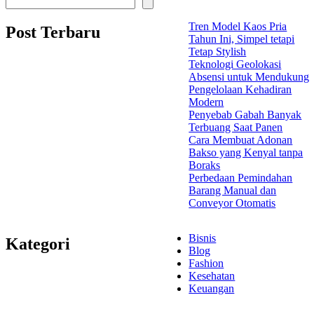
Tren Model Kaos Pria
Post Terbaru
Tahun Ini, Simpel tetapi
Tetap Stylish
Teknologi Geolokasi
Absensi untuk Mendukung
Pengelolaan Kehadiran
Modern
Penyebab Gabah Banyak
Terbuang Saat Panen
Cara Membuat Adonan
Bakso yang Kenyal tanpa
Boraks
Perbedaan Pemindahan
Barang Manual dan
Conveyor Otomatis
Bisnis
Kategori
Blog
Fashion
Kesehatan
Keuangan