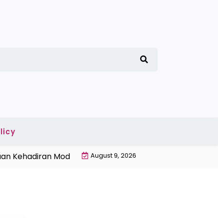
licy
n Kehadiran Modern |
Penyebab Gabah Banyak Terbuang
August 9, 2026