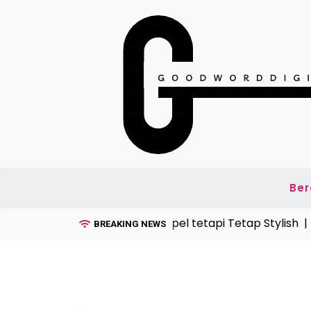
Skip
to
content
Be
odel Kaos Pria Tahun Ini, Simpel tetapi Tetap Stylish |
Te
BREAKING NEWS