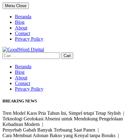
Skip
Menu
Close
to
content
Beranda
Blog
About
Contact
Privacy Policy
Cari
untuk:
Beranda
Blog
About
Contact
Privacy Policy
BREAKING NEWS
Tren Model Kaos Pria Tahun Ini, Simpel tetapi Tetap Stylish |
Teknologi Geolokasi Absensi untuk Mendukung Pengelolaan
Kehadiran Modern |
Penyebab Gabah Banyak Terbuang Saat Panen |
Cara Membuat Adonan Bakso yang Kenyal tanpa Boraks |