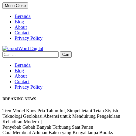
Skip
Menu
Close
to
content
Beranda
Blog
About
Contact
Privacy Policy
Cari
untuk:
Beranda
Blog
About
Contact
Privacy Policy
BREAKING NEWS
Tren Model Kaos Pria Tahun Ini, Simpel tetapi Tetap Stylish |
Teknologi Geolokasi Absensi untuk Mendukung Pengelolaan
Kehadiran Modern |
Penyebab Gabah Banyak Terbuang Saat Panen |
Cara Membuat Adonan Bakso yang Kenyal tanpa Boraks |