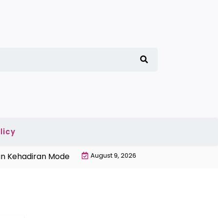
licy
 Kehadiran Modern |
Penyebab Gabah Banyak Terbuang 
August 9, 2026