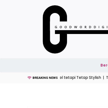
Skip
to
content
Be
el Kaos Pria Tahun Ini, Simpel tetapi Tetap Stylish |
Tek
BREAKING NEWS