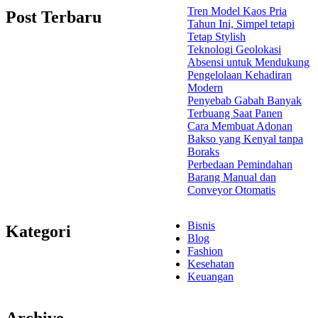
Tren Model Kaos Pria
Post Terbaru
Tahun Ini, Simpel tetapi
Tetap Stylish
Teknologi Geolokasi
Absensi untuk Mendukung
Pengelolaan Kehadiran
Modern
Penyebab Gabah Banyak
Terbuang Saat Panen
Cara Membuat Adonan
Bakso yang Kenyal tanpa
Boraks
Perbedaan Pemindahan
Barang Manual dan
Conveyor Otomatis
Bisnis
Kategori
Blog
Fashion
Kesehatan
Keuangan
Archive