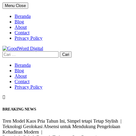
Skip
Menu
Close
to
content
Beranda
Blog
About
Contact
Privacy Policy
Cari
untuk:
Beranda
Blog
About
Contact
Privacy Policy
BREAKING NEWS
Tren Model Kaos Pria Tahun Ini, Simpel tetapi Tetap Stylish |
Teknologi Geolokasi Absensi untuk Mendukung Pengelolaan
Kehadiran Modern |