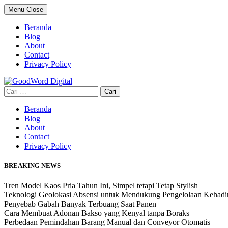
Skip
Menu
Close
to
content
Beranda
Blog
About
Contact
Privacy Policy
Cari
untuk:
Beranda
Blog
About
Contact
Privacy Policy
BREAKING NEWS
Tren Model Kaos Pria Tahun Ini, Simpel tetapi Tetap Stylish |
Teknologi Geolokasi Absensi untuk Mendukung Pengelolaan Kehad
Penyebab Gabah Banyak Terbuang Saat Panen |
Cara Membuat Adonan Bakso yang Kenyal tanpa Boraks |
Perbedaan Pemindahan Barang Manual dan Conveyor Otomatis |