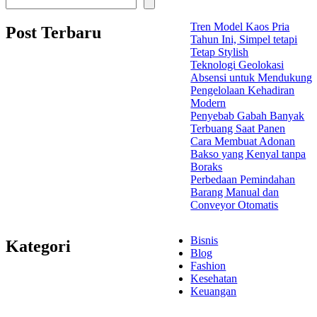
Tren Model Kaos Pria
Post Terbaru
Tahun Ini, Simpel tetapi
Tetap Stylish
Teknologi Geolokasi
Absensi untuk Mendukung
Pengelolaan Kehadiran
Modern
Penyebab Gabah Banyak
Terbuang Saat Panen
Cara Membuat Adonan
Bakso yang Kenyal tanpa
Boraks
Perbedaan Pemindahan
Barang Manual dan
Conveyor Otomatis
Bisnis
Kategori
Blog
Fashion
Kesehatan
Keuangan