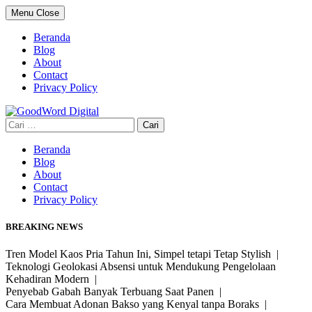
Skip
Menu
Close
to
content
Beranda
Blog
About
Contact
Privacy Policy
Cari
untuk:
Beranda
Blog
About
Contact
Privacy Policy
BREAKING NEWS
Tren Model Kaos Pria Tahun Ini, Simpel tetapi Tetap Stylish |
Teknologi Geolokasi Absensi untuk Mendukung Pengelolaan
Kehadiran Modern |
Penyebab Gabah Banyak Terbuang Saat Panen |
Cara Membuat Adonan Bakso yang Kenyal tanpa Boraks |