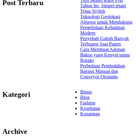
Tren Model Kaos Pria
Post Terbaru
Tahun Ini, Simpel tetapi
Tetap Stylish
Teknologi Geolokasi
Absensi untuk Mendukung
Pengelolaan Kehadiran
Modern
Penyebab Gabah Banyak
Terbuang Saat Panen
Cara Membuat Adonan
Bakso yang Kenyal tanpa
Boraks
Perbedaan Pemindahan
Barang Manual dan
Conveyor Otomatis
Bisnis
Kategori
Blog
Fashion
Kesehatan
Keuangan
Archive