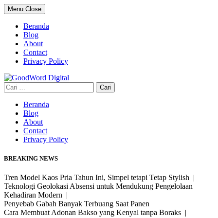
Skip
Menu
Close
to
content
Beranda
Blog
About
Contact
Privacy Policy
Cari
untuk:
Beranda
Blog
About
Contact
Privacy Policy
BREAKING NEWS
Tren Model Kaos Pria Tahun Ini, Simpel tetapi Tetap Stylish |
Teknologi Geolokasi Absensi untuk Mendukung Pengelolaan
Kehadiran Modern |
Penyebab Gabah Banyak Terbuang Saat Panen |
Cara Membuat Adonan Bakso yang Kenyal tanpa Boraks |