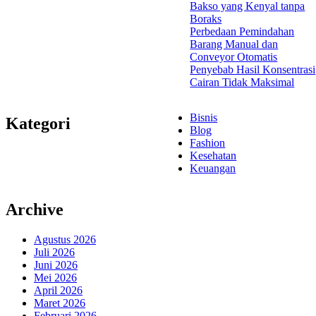
Bakso yang Kenyal tanpa
Boraks
Perbedaan Pemindahan
Barang Manual dan
Conveyor Otomatis
Penyebab Hasil Konsentrasi
Cairan Tidak Maksimal
Bisnis
Kategori
Blog
Fashion
Kesehatan
Keuangan
Archive
Agustus 2026
Juli 2026
Juni 2026
Mei 2026
April 2026
Maret 2026
Februari 2026