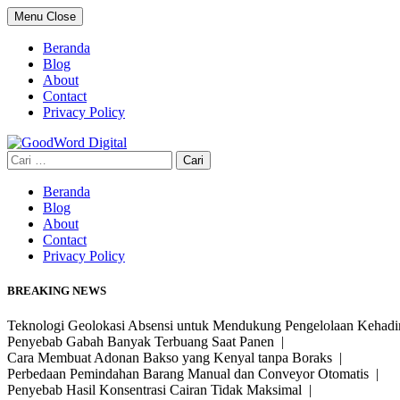
Skip
Menu
Close
to
content
Beranda
Blog
About
Contact
Privacy Policy
Cari
untuk:
Beranda
Blog
About
Contact
Privacy Policy
BREAKING NEWS
Teknologi Geolokasi Absensi untuk Mendukung Pengelolaan Kehad
Penyebab Gabah Banyak Terbuang Saat Panen |
Cara Membuat Adonan Bakso yang Kenyal tanpa Boraks |
Perbedaan Pemindahan Barang Manual dan Conveyor Otomatis |
Penyebab Hasil Konsentrasi Cairan Tidak Maksimal |