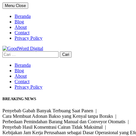
Skip
Menu
Close
to
content
Beranda
Blog
About
Contact
Privacy Policy
Cari
untuk:
Beranda
Blog
About
Contact
Privacy Policy
BREAKING NEWS
Penyebab Gabah Banyak Terbuang Saat Panen |
Cara Membuat Adonan Bakso yang Kenyal tanpa Boraks |
Perbedaan Pemindahan Barang Manual dan Conveyor Otomatis |
Penyebab Hasil Konsentrasi Cairan Tidak Maksimal |
Kebijakan Jam Kerja Perusahaan sebagai Dasar Operasional yang Ef