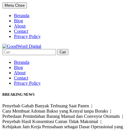
Skip
Menu
Close
to
content
Beranda
Blog
About
Contact
Privacy Policy
Cari
untuk:
Beranda
Blog
About
Contact
Privacy Policy
BREAKING NEWS
Penyebab Gabah Banyak Terbuang Saat Panen |
Cara Membuat Adonan Bakso yang Kenyal tanpa Boraks |
Perbedaan Pemindahan Barang Manual dan Conveyor Otomatis |
Penyebab Hasil Konsentrasi Cairan Tidak Maksimal |
Kebijakan Jam Kerja Perusahaan sebagai Dasar Operasional yang