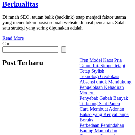
Berkualitas
Di ranah SEO, tautan balik (backlink) tetap menjadi faktor utama
yang menentukan posisi sebuah website di hasil pencarian. Salah
satu strategi yang sering digunakan adalah
Read More
Cari
Tren Model Kaos Pria
Post Terbaru
Tahun Ini, Simpel tetapi
Tetap Stylish
Teknologi Geolokasi
Absensi untuk Mendukung
Pengelolaan Kehadiran
Modern
Penyebab Gabah Banyak
Terbuang Saat Panen
Cara Membuat Adonan
Bakso yang Kenyal tanpa
Boraks
Perbedaan Pemindahan
Barang Manual dan