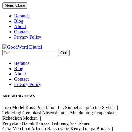
Skip
Menu
Close
to
content
Beranda
Blog
About
Contact
Privacy Policy
Cari
untuk:
Beranda
Blog
About
Contact
Privacy Policy
BREAKING NEWS
Tren Model Kaos Pria Tahun Ini, Simpel tetapi Tetap Stylish |
Teknologi Geolokasi Absensi untuk Mendukung Pengelolaan
Kehadiran Modern |
Penyebab Gabah Banyak Terbuang Saat Panen |
Cara Membuat Adonan Bakso yang Kenyal tanpa Boraks |