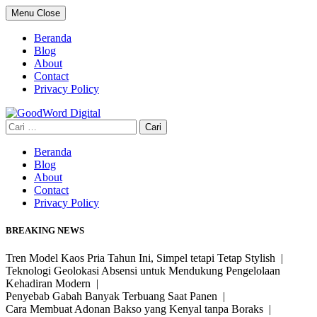
Skip
Menu
Close
to
content
Beranda
Blog
About
Contact
Privacy Policy
Cari
untuk:
Beranda
Blog
About
Contact
Privacy Policy
BREAKING NEWS
Tren Model Kaos Pria Tahun Ini, Simpel tetapi Tetap Stylish |
Teknologi Geolokasi Absensi untuk Mendukung Pengelolaan
Kehadiran Modern |
Penyebab Gabah Banyak Terbuang Saat Panen |
Cara Membuat Adonan Bakso yang Kenyal tanpa Boraks |