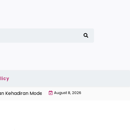
licy
 Kehadiran Modern |
Penyebab Gabah Banyak Terbuang
August 8, 2026