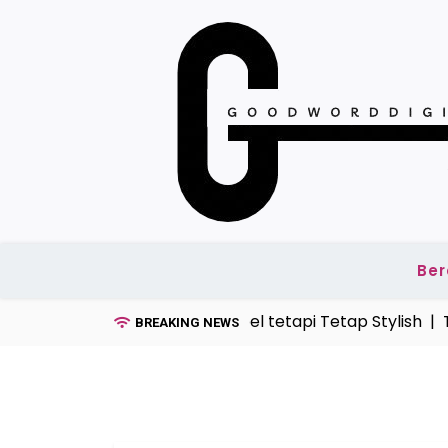
Skip
to
content
Be
del Kaos Pria Tahun Ini, Simpel tetapi Tetap Stylish |
Tek
BREAKING NEWS