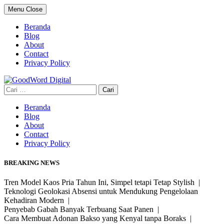
Skip
Menu
Close
to
content
Beranda
Blog
About
Contact
Privacy Policy
Cari
untuk:
Beranda
Blog
About
Contact
Privacy Policy
BREAKING NEWS
Tren Model Kaos Pria Tahun Ini, Simpel tetapi Tetap Stylish |
Teknologi Geolokasi Absensi untuk Mendukung Pengelolaan
Kehadiran Modern |
Penyebab Gabah Banyak Terbuang Saat Panen |
Cara Membuat Adonan Bakso yang Kenyal tanpa Boraks |