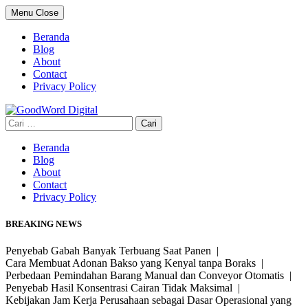
Skip
Menu
Close
to
content
Beranda
Blog
About
Contact
Privacy Policy
Cari
untuk:
Beranda
Blog
About
Contact
Privacy Policy
BREAKING NEWS
Penyebab Gabah Banyak Terbuang Saat Panen |
Cara Membuat Adonan Bakso yang Kenyal tanpa Boraks |
Perbedaan Pemindahan Barang Manual dan Conveyor Otomatis |
Penyebab Hasil Konsentrasi Cairan Tidak Maksimal |
Kebijakan Jam Kerja Perusahaan sebagai Dasar Operasional yang