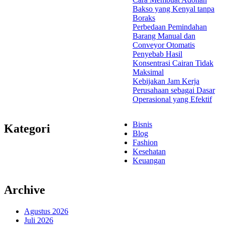
Bakso yang Kenyal tanpa
Boraks
Perbedaan Pemindahan
Barang Manual dan
Conveyor Otomatis
Penyebab Hasil
Konsentrasi Cairan Tidak
Maksimal
Kebijakan Jam Kerja
Perusahaan sebagai Dasar
Operasional yang Efektif
Bisnis
Kategori
Blog
Fashion
Kesehatan
Keuangan
Archive
Agustus 2026
Juli 2026