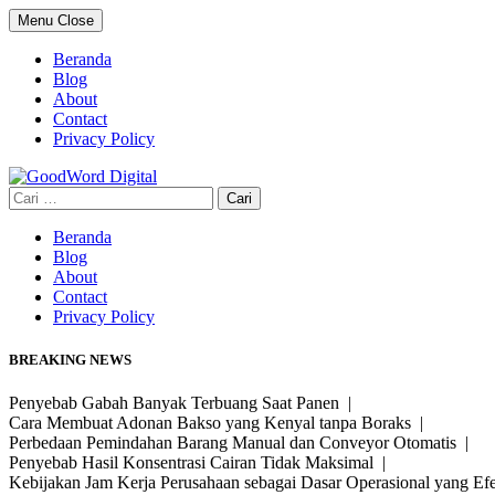
Skip
Menu
Close
to
content
Beranda
Blog
About
Contact
Privacy Policy
Cari
untuk:
Beranda
Blog
About
Contact
Privacy Policy
BREAKING NEWS
Penyebab Gabah Banyak Terbuang Saat Panen |
Cara Membuat Adonan Bakso yang Kenyal tanpa Boraks |
Perbedaan Pemindahan Barang Manual dan Conveyor Otomatis |
Penyebab Hasil Konsentrasi Cairan Tidak Maksimal |
Kebijakan Jam Kerja Perusahaan sebagai Dasar Operasional yang Ef