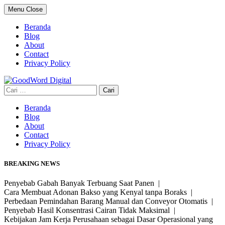
Skip
Menu
Close
to
content
Beranda
Blog
About
Contact
Privacy Policy
Cari
untuk:
Beranda
Blog
About
Contact
Privacy Policy
BREAKING NEWS
Penyebab Gabah Banyak Terbuang Saat Panen |
Cara Membuat Adonan Bakso yang Kenyal tanpa Boraks |
Perbedaan Pemindahan Barang Manual dan Conveyor Otomatis |
Penyebab Hasil Konsentrasi Cairan Tidak Maksimal |
Kebijakan Jam Kerja Perusahaan sebagai Dasar Operasional yang