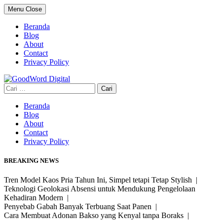
Skip
Menu
Close
to
content
Beranda
Blog
About
Contact
Privacy Policy
Cari
untuk:
Beranda
Blog
About
Contact
Privacy Policy
BREAKING NEWS
Tren Model Kaos Pria Tahun Ini, Simpel tetapi Tetap Stylish |
Teknologi Geolokasi Absensi untuk Mendukung Pengelolaan
Kehadiran Modern |
Penyebab Gabah Banyak Terbuang Saat Panen |
Cara Membuat Adonan Bakso yang Kenyal tanpa Boraks |