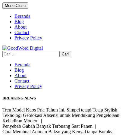
Skip
Menu
Close
to
content
Beranda
Blog
About
Contact
Privacy Policy
Cari
untuk:
Beranda
Blog
About
Contact
Privacy Policy
BREAKING NEWS
Tren Model Kaos Pria Tahun Ini, Simpel tetapi Tetap Stylish |
Teknologi Geolokasi Absensi untuk Mendukung Pengelolaan
Kehadiran Modern |
Penyebab Gabah Banyak Terbuang Saat Panen |
Cara Membuat Adonan Bakso yang Kenyal tanpa Boraks |